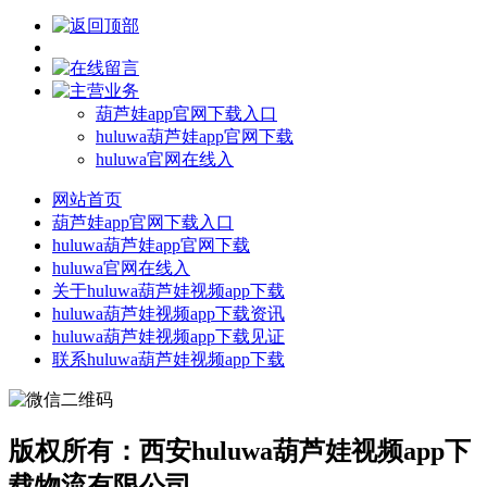
葫芦娃app官网下载入口
huluwa葫芦娃app官网下载
huluwa官网在线入
网站首页
葫芦娃app官网下载入口
huluwa葫芦娃app官网下载
huluwa官网在线入
关于huluwa葫芦娃视频app下载
huluwa葫芦娃视频app下载资讯
huluwa葫芦娃视频app下载见证
联系huluwa葫芦娃视频app下载
版权所有：西安huluwa葫芦娃视频app下
载物流有限公司