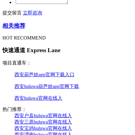
提交留言
立即咨询
相关推荐
HOT RECOMMEND
快速通道 Express Lane
项目直通车：
西安葫芦娃app官网下载入口
西安huluwa葫芦娃app官网下载
西安huluwa官网在线入
热门推荐：
西安户县huluwa官网在线入
西安三原huluwa官网在线入
西安宝鸡huluwa官网在线入
西安渭南huluwa官网在线入