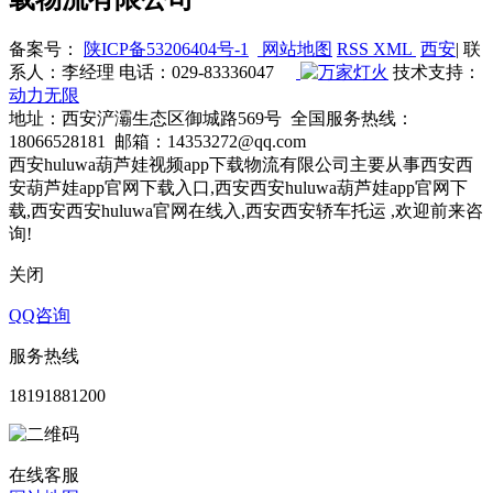
备案号：
陕ICP备53206404号-1
网站地图
RSS
XML
西安
| 联
系人：李经理 电话：029-83336047
技术支持：
动力无限
地址：西安浐灞生态区御城路569号 全国服务热线：
18066528181 邮箱：14353272@qq.com
西安huluwa葫芦娃视频app下载物流有限公司主要从事西安西
安葫芦娃app官网下载入口,西安西安huluwa葫芦娃app官网下
载,西安西安huluwa官网在线入,西安西安轿车托运 ,欢迎前来咨
询!
关闭
QQ咨询
服务热线
18191881200
在线客服