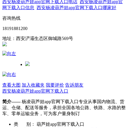
西安杨凌葫芦娃app官网下载入口电话
西安杨凌葫芦娃app官
网下载入口信息
西安杨凌葫芦娃app官网下载入口哪家好
咨询热线
18191881200
地址：西安浐灞生态区御城路569号
查看大图
加入收藏夹
我要评价
告诉朋友
西安杨凌葫芦娃app官网下载入口
简介——
杨凌葫芦娃app官网下载入口专业从事国内物流、货
运、仓储、配送等服务，承担全国各地公路、铁路、水路的整
车、零单运输业务，可为客户量身制订
类 别：
葫芦娃app官网下载入口