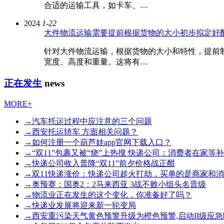
合适的运输工具，如卡车、…
2024
1-22
大件物流运输需要提前根据货物的大小初步拟定好
针对大件物流运输，根据货物的大小和特性，提前制
宽度、高度和重量。这将有…
正在发生
news
MORE+
→
汽车托运过程中应注意的三个问题
→
西安托运轿车 方面相关问题？
→
如何注册一个葫芦娃app官网下载入口？
→
“双11”包裹又被“烧”上热搜 快递公司：消费者在家
→
快递公司收入普降“双11”前夕价格战正酣
→
双11快递涨价：快递公司趁火打劫，买单的是商家和
→
奥预赛：国奥2：2马来西亚 3战不败小组头名晋级
→
物流业正在发生的这个变化，你准备好了吗？
→
快递业发展将迎来新一轮变局
→
西安重污染天气黄色预警升级为橙色预警,启动II级应