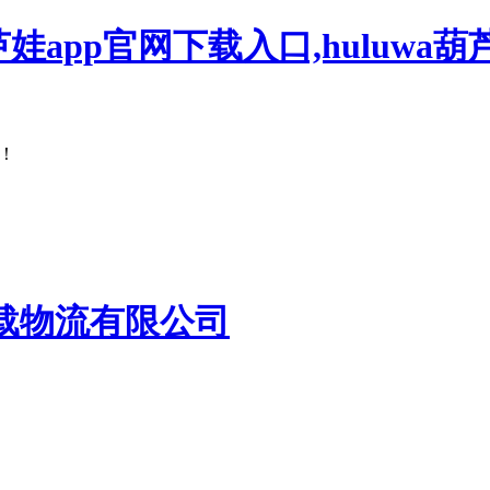
芦娃app官网下载入口,huluwa葫
！