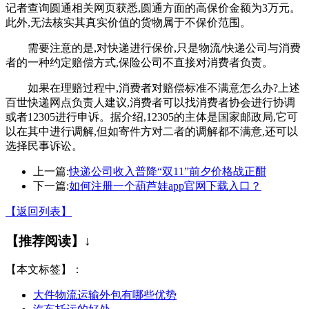
记者查询圆通相关网页获悉,圆通方面的高保价金额为3万元。
此外,无法核实其真实价值的货物属于不保价范围。
需要注意的是,对快递进行保价,只是物流/快递公司与消费
者的一种约定赔偿方式,保险公司不直接对消费者负责。
如果在理赔过程中,消费者对赔偿标准不满意怎么办?上述
百世快递网点负责人建议,消费者可以找消费者协会进行协调
或者12305进行申诉。据介绍,12305的主体是国家邮政局,它可
以在其中进行调解,但如寄件方对二者的调解都不满意,还可以
选择民事诉讼。
上一篇:
快递公司收入普降“双11”前夕价格战正酣
下一篇:
如何注册一个葫芦娃app官网下载入口？
【返回列表】
【推荐阅读】↓
【本文标签】：
大件物流运输外包有哪些优势