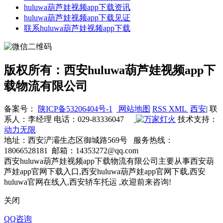
huluwa葫芦娃视频app下载资讯
huluwa葫芦娃视频app下载见证
联系huluwa葫芦娃视频app下载
版权所有：西安huluwa葫芦娃视频app下
载物流有限公司
备案号：
陕ICP备53206404号-1
网站地图
RSS
XML
西安
| 联
系人：李经理 电话：029-83336047
技术支持：
动力无限
地址：西安浐灞生态区御城路569号 服务热线：
18066528181 邮箱：14353272@qq.com
西安huluwa葫芦娃视频app下载物流有限公司主要从事西安葫
芦娃app官网下载入口,西安huluwa葫芦娃app官网下载,西安
huluwa官网在线入,西安轿车托运 ,欢迎前来咨询!
关闭
QQ咨询