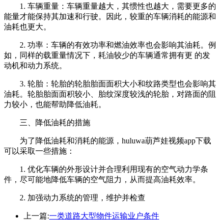
1. 车辆重量：车辆重量越大，其惯性也越大，需要更多的
能量才能保持其加速和行驶。因此，较重的车辆消耗的能源和
油耗也更大。
2. 功率：车辆的有效功率和燃油效率也会影响其油耗。例
如，同样的载重量情况下，耗油较少的车辆通常拥有更 的发
动机和动力系统。
3. 轮胎：轮胎的轮胎胎面面积大小和纹路类型也会影响其
油耗。轮胎胎面面积较小、胎纹深度较浅的轮胎，对路面的阻
力较小，也能帮助降低油耗。
三、降低油耗的措施
为了降低油耗和消耗的能源，huluwa葫芦娃视频app下载
可以采取一些措施：
1. 优化车辆的外形设计并合理利用现有的空气动力学条
件，尽可能地降低车辆的空气阻力，从而提高油耗效率。
2. 加强动力系统的管理，维护并检查
上一篇:
一类道路大型物件运输业户条件