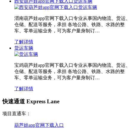
西安葫芦娃app官网下载入口货运车辆
渭南葫芦娃app官网下载入口专业从事国内物流、货运、
仓储、配送等服务，承担 各地公路、铁路、水路的整
车、零单运输业务，可为客户量身制订…
了解详情
货运车辆
宝鸡葫芦娃app官网下载入口专业从事国内物流、货运、
仓储、配送等服务，承担 各地公路、铁路、水路的整
车、零单运输业务，可为客户量身制订…
了解详情
快速通道 Express Lane
项目直通车：
葫芦娃app官网下载入口