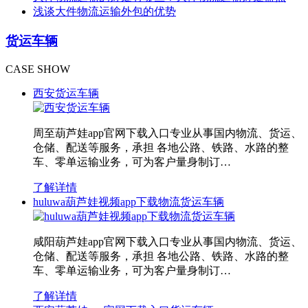
浅谈大件物流运输外包的优势
货运车辆
CASE SHOW
西安货运车辆
周至葫芦娃app官网下载入口专业从事国内物流、货运、
仓储、配送等服务，承担 各地公路、铁路、水路的整
车、零单运输业务，可为客户量身制订…
了解详情
huluwa葫芦娃视频app下载物流货运车辆
咸阳葫芦娃app官网下载入口专业从事国内物流、货运、
仓储、配送等服务，承担 各地公路、铁路、水路的整
车、零单运输业务，可为客户量身制订…
了解详情