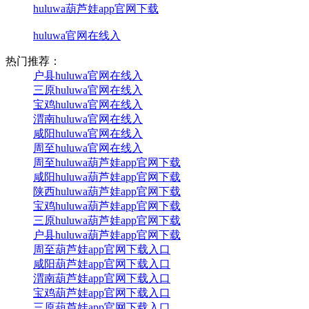
huluwa葫芦娃app官网下载
huluwa官网在线入
热门推荐：
户县huluwa官网在线入
三原huluwa官网在线入
宝鸡huluwa官网在线入
渭南huluwa官网在线入
咸阳huluwa官网在线入
周至huluwa官网在线入
周至huluwa葫芦娃app官网下载
咸阳huluwa葫芦娃app官网下载
陕西huluwa葫芦娃app官网下载
宝鸡huluwa葫芦娃app官网下载
三原huluwa葫芦娃app官网下载
户县huluwa葫芦娃app官网下载
周至葫芦娃app官网下载入口
咸阳葫芦娃app官网下载入口
渭南葫芦娃app官网下载入口
宝鸡葫芦娃app官网下载入口
三原葫芦娃app官网下载入口